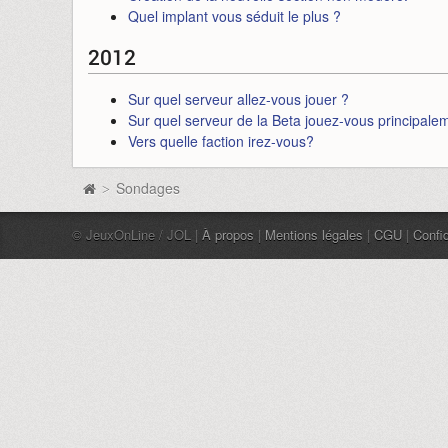
Quel implant vous séduit le plus ?
2012
Sur quel serveur allez-vous jouer ?
Sur quel serveur de la Beta jouez-vous principale
Vers quelle faction irez-vous?
Sondages
>
© JeuxOnLine / JOL |
À propos
|
Mentions légales
|
CGU
|
Confid