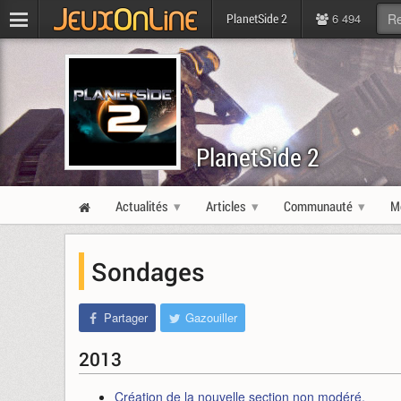
6 494
PlanetSide 2
PlanetSide 2
Actualités
Articles
Communauté
M
Sondages
Partager
Gazouiller
2013
Création de la nouvelle section non modéré.