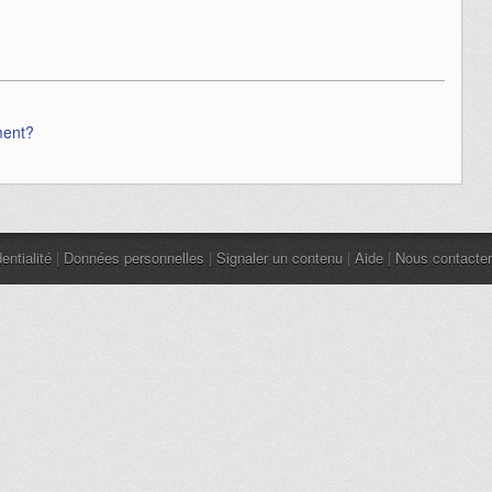
ment?
entialité
|
Données personnelles
|
Signaler un contenu
|
Aide
|
Nous contacter