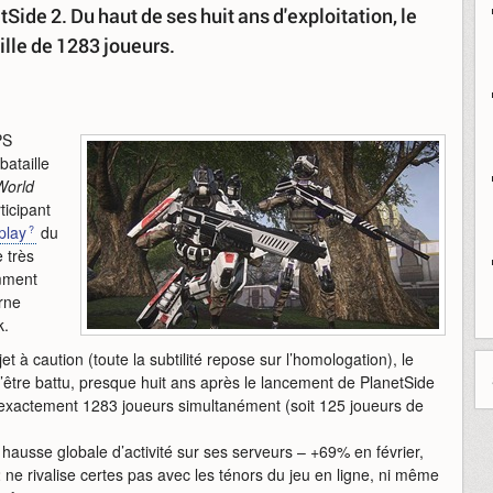
de 2. Du haut de ses huit ans d'exploitation, le
lle de 1283 joueurs.
PS
bataille
World
ticipant
play
du
 très
amment
rne
k.
t à caution (toute la subtilité repose sur l’homologation), le
’être battu, presque huit ans après le lancement de PlanetSide
s exactement 1283 joueurs simultanément (soit 125 joueurs de
hausse globale d’activité sur ses serveurs – +69% en février,
2 ne rivalise certes pas avec les ténors du jeu en ligne, ni même