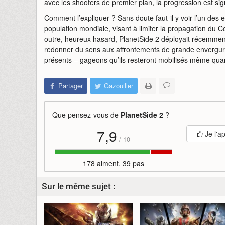
avec les shooters de premier plan, la progression est sign
Comment l’expliquer ? Sans doute faut-il y voir l’un des 
population mondiale, visant à limiter la propagation du C
outre, heureux hasard, PlanetSide 2 déployait récemmen
redonner du sens aux affrontements de grande envergu
présents – gageons qu’ils resteront mobilisés même quan
Partager
Gazouiller
Que pensez-vous de
PlanetSide 2
?
7,9
Je l'a
/
10
178 aiment, 39 pas
Sur le même sujet :