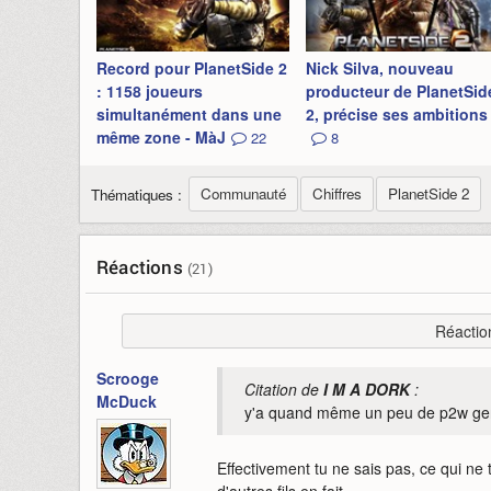
Record pour PlanetSide 2
Nick Silva, nouveau
: 1158 joueurs
producteur de PlanetSid
simultanément dans une
2, précise ses ambitions
même zone - MàJ
22
8
Communauté
Chiffres
PlanetSide 2
Thématiques :
Réactions
(21)
Réactio
Scrooge
Citation de
I M A DORK
:
McDuck
y'a quand même un peu de p2w genre
Effectivement tu ne sais pas, ce qui n