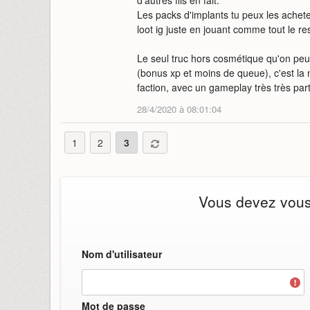
d'autres fils en fait.
Les packs d'implants tu peux les achet
loot ig juste en jouant comme tout le re
Le seul truc hors cosmétique qu'on peu
(bonus xp et moins de queue), c'est la 
faction, avec un gameplay très très parti
28/4/2020 à 08:01:04
1
2
3
Vous devez vous i
Nom d'utilisateur
Mot de passe