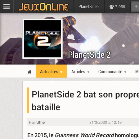
7 058
PlanetSide 2
PlanetSide 2
Actualités
Articles
Communauté
M
PlanetSide 2 bat son propr
bataille
Par
Uther
31/3/2020 à 12:19
En 2015, le
Guinness World Record
homologua