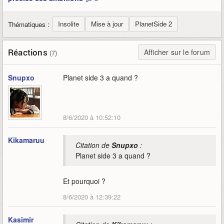
Insolite
Mise à jour
PlanetSide 2
Thématiques :
Réactions
Afficher sur le forum
(7)
Snupxo
Planet side 3 a quand ?
8/6/2020 à 10:52:10
Kikamaruu
Citation de
Snupxo
:
Planet side 3 a quand ?
Et pourquoi ?
8/6/2020 à 12:39:22
Kasimir