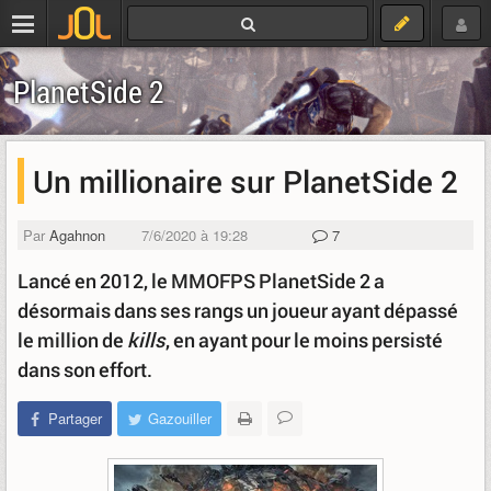
PlanetSide 2
Un millionaire sur PlanetSide 2
Par
Agahnon
7/6/2020 à 19:28
7
Lancé en 2012, le MMOFPS PlanetSide 2 a
désormais dans ses rangs un joueur ayant dépassé
le million de
kills
, en ayant pour le moins persisté
dans son effort.
Partager
Gazouiller