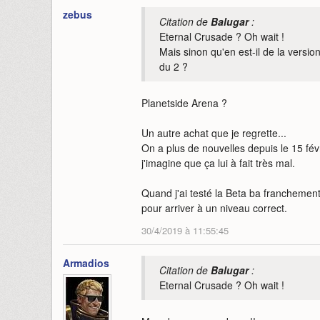
zebus
Citation de
Balugar
:
Eternal Crusade ? Oh wait !
Mais sinon qu'en est-il de la version
du 2 ?
Planetside Arena ?
Un autre achat que je regrette...
On a plus de nouvelles depuis le 15 fév
j'imagine que ça lui à fait très mal.
Quand j'ai testé la Beta ba franchement 
pour arriver à un niveau correct.
30/4/2019 à 11:55:45
Armadios
Citation de
Balugar
:
Eternal Crusade ? Oh wait !