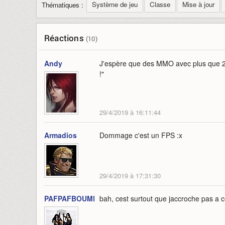
Système de jeu
Classe
Mise à jour
Thématiques :
Réactions
(10)
Andy
J'espère que des MMO avec plus que 2 fa
!"
29/4/2019 à 16:11:44
Armadios
Dommage c'est un FPS :x
29/4/2019 à 17:31:30
PAFPAFBOUMBOUM
bah, cest surtout que jaccroche pas a 