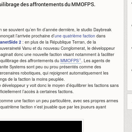
l'équilibrage des affrontements du MMOFPS.
 se souvient qu’en fin d’année dernière, le studio Daybreak
nonçait l’arrivée prochaine d’
une quatrième faction
dans
lanetSide 2
: en plus de la République Terran, de la
ouveraineté Vanu et du nouveau Conglomerat, le développeur
aginait donc une nouvelle faction visant notamment à faciliter
équilibrage des affrontements du
MMOFPS
. Les agents de
anite Systems sont peu ou prou présentés comme des
ercenaires robotiques, qui rejoignent automatiquement les
ngs de la faction la moins peuplée.
 développeur y voit donc le moyen d’équilibrer les factions sans
ificiellement l’accès à certaines factions.
omme une faction un peu particulière, avec ses propres armes
e quatrième faction n’est jouable que par les joueurs ayant