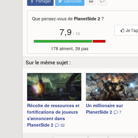
Partager
Gazouiller
Que pensez-vous de
PlanetSide 2
?
7,9
Je l'a
/
10
178 aiment, 39 pas
Sur le même sujet :
Récolte de ressources et
Un millionaire sur
fortifications de joueurs
PlanetSide 2
7
s'annoncent dans
PlanetSide 2
32