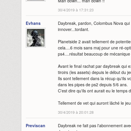
Man down... man down !!
30/4/2019 à 17:31:23
Evhans
Daybreak, pardon, Colombus Nova qui con
innover...tordant.
Planetside 2 avait tellement de potentiel
cela....6 mois sans maj pour une ré-opti
ps4....résultat beaucoup de mécanique 
Avant le final rachat par daybreak qui e
tiroirs (les assets) depuis le début du 
Ils sont tellement dans la récup qu'ils v
dans les pipes de ps2 depuis 5/6 ans.
C'est dire qu'ils ont aurait eu le temps d
Tellement de vet qui auront lâché le jeu
30/4/2019 à 20:01:28
Previscan
Daybreak ne fait pas l'abonnement avec