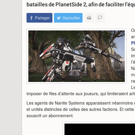
batailles de PlanetSide 2, afin de faciliter 
Partager
Gazouiller
On
an
P
S
im
l’
N
m
ra
Le
imposer de files d’attente aux joueurs, qui limiteraient art
Les agents de Nanite Systems apparaissent néanmoins c
et unités distinctes de celles des autres factions. Et cett
souscrit un abonnement.