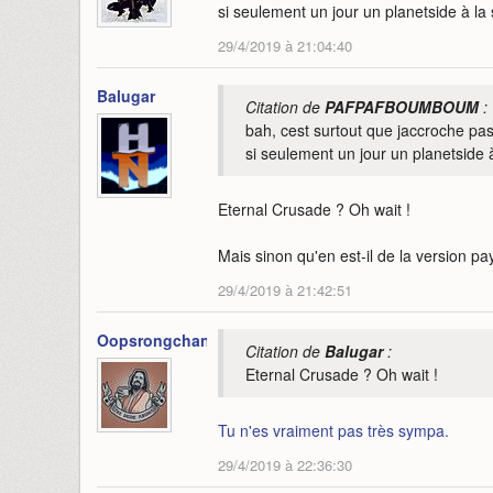
si seulement un jour un planetside à l
29/4/2019 à 21:04:40
Balugar
Citation de
PAFPAFBOUMBOUM
:
bah, cest surtout que jaccroche pa
si seulement un jour un planetside
Eternal Crusade ? Oh wait !
Mais sinon qu'en est-il de la version pay
29/4/2019 à 21:42:51
Oopsrongchan
Citation de
Balugar
:
Eternal Crusade ? Oh wait !
Tu n'es vraiment pas très sympa.
29/4/2019 à 22:36:30