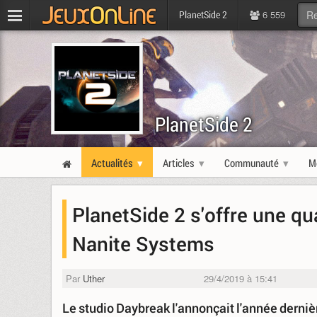
6 559
PlanetSide 2
PlanetSide 2
Actualités
Articles
Communauté
M
PlanetSide 2 s'offre une qu
Nanite Systems
Par
Uther
29/4/2019 à 15:41
Le studio Daybreak l'annonçait l'année derniè