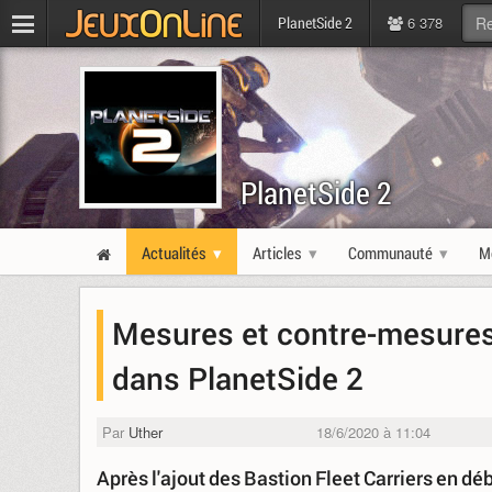
6 378
PlanetSide 2
PlanetSide 2
Actualités
Articles
Communauté
M
Mesures et contre-mesures
dans PlanetSide 2
Par
Uther
18/6/2020 à 11:04
Après l'ajout des Bastion Fleet Carriers en d