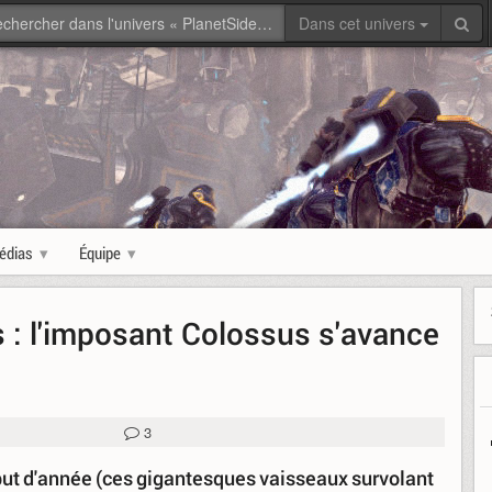
Dans cet univers
édias
Équipe
 : l'imposant Colossus s'avance
3
ébut d'année (ces gigantesques vaisseaux survolant