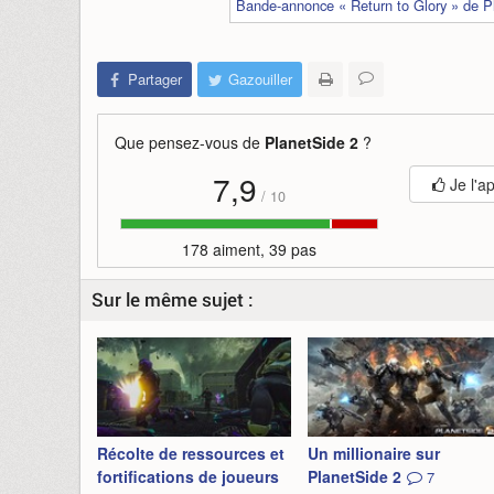
Bande-annonce « Return to Glory » de P
Partager
Gazouiller
Que pensez-vous de
PlanetSide 2
?
7,9
Je l'a
/
10
178 aiment, 39 pas
Sur le même sujet :
Récolte de ressources et
Un millionaire sur
fortifications de joueurs
PlanetSide 2
7