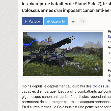
les champs de batailles de PlanetSide 2), le 
Colossus armés d'un imposant canon anti-aér
Partager
Gazouiller
E
D
en
Av
l
le
c
Fa
d
fa
moins depuis le déploiement aujourd’hui des
Colossus
.
capables d’embarquer jusqu’à cinq combattants qui contrô
gigantesque canon anti-aérien à particules répondant au
permettant de se protéger contre les attaques aériennes
En d’autres termes, le Colossus est une petite place forte