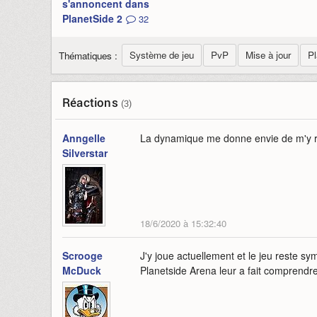
s'annoncent dans
PlanetSide 2
32
Système de jeu
PvP
Mise à jour
Pl
Thématiques :
Réactions
(3)
Anngelle
La dynamique me donne envie de m'y 
Silverstar
18/6/2020 à 15:32:40
Scrooge
J'y joue actuellement et le jeu reste s
McDuck
Planetside Arena leur a fait comprendre