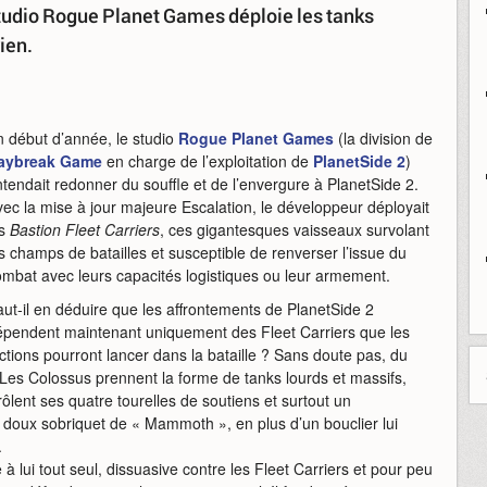
studio Rogue Planet Games déploie les tanks
ien.
n début d’année, le studio
Rogue Planet Games
(la division de
aybreak Game
en charge de l’exploitation de
PlanetSide 2
)
tendait redonner du souffle et de l’envergure à PlanetSide 2.
ec la mise à jour majeure Escalation, le développeur déployait
es
Bastion Fleet Carriers
, ces gigantesques vaisseaux survolant
s champs de batailles et susceptible de renverser l’issue du
ombat avec leurs capacités logistiques ou leur armement.
ut-il en déduire que les affrontements de PlanetSide 2
épendent maintenant uniquement des Fleet Carriers que les
ctions pourront lancer dans la bataille ? Sans doute pas, du
 Les Colossus prennent la forme de tanks lourds et massifs,
lent ses quatre tourelles de soutiens et surtout un
 doux sobriquet de « Mammoth », en plus d’un bouclier lui
.
 à lui tout seul, dissuasive contre les Fleet Carriers et pour peu